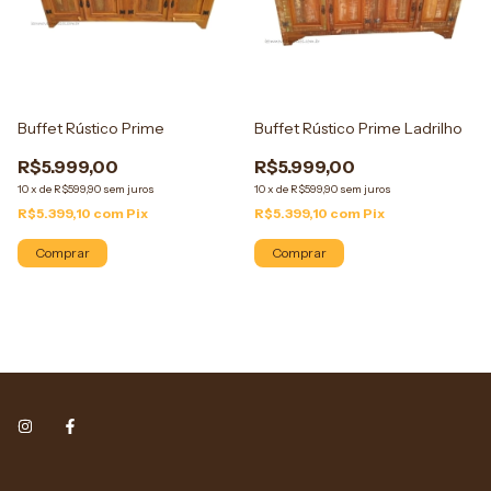
Buffet Rústico Prime
Buffet Rústico Prime Ladrilho
R$5.999,00
R$5.999,00
10
x
de
R$599,90
sem juros
10
x
de
R$599,90
sem juros
R$5.399,10
com
Pix
R$5.399,10
com
Pix
Comprar
Comprar