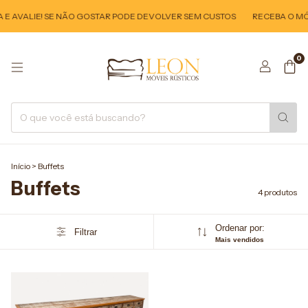
E AVALIE! SE NÃO GOSTAR PODE DEVOLVER SEM CUSTOS
RECEBA O MÓV
0
Início
>
Buffets
Buffets
4 produtos
Ordenar por:
Filtrar
Mais vendidos