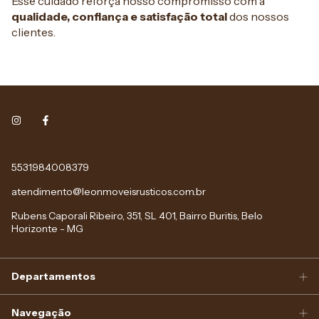
Esse cuidado reforça nosso compromisso com a
qualidade, confiança e satisfação total
dos nossos
clientes.
5531984008379
atendimento@leonmoveisrusticos.com.br
Rubens Caporali Ribeiro, 351, SL 401, Bairro Buritis, Belo
Horizonte - MG
Departamentos
Navegação