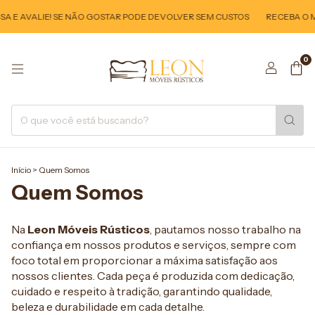
A E AVALIE! SE NÃO GOSTAR PODE DEVOLVER SEM CUSTOS
RECEBA O M
0
Início
>
Quem Somos
Quem Somos
Na
Leon Móveis Rústicos
, pautamos nosso trabalho na
confiança em nossos produtos e serviços, sempre com
foco total em proporcionar a máxima satisfação aos
nossos clientes. Cada peça é produzida com dedicação,
cuidado e respeito à tradição, garantindo qualidade,
beleza e durabilidade em cada detalhe.