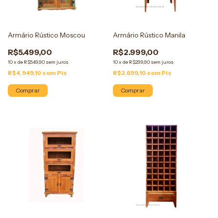
Armário Rústico Moscou
Armário Rústico Manila
R$5.499,00
R$2.999,00
10
x
de
R$549,90
sem juros
10
x
de
R$299,90
sem juros
R$4.949,10
com
Pix
R$2.699,10
com
Pix
Comprar
Comprar