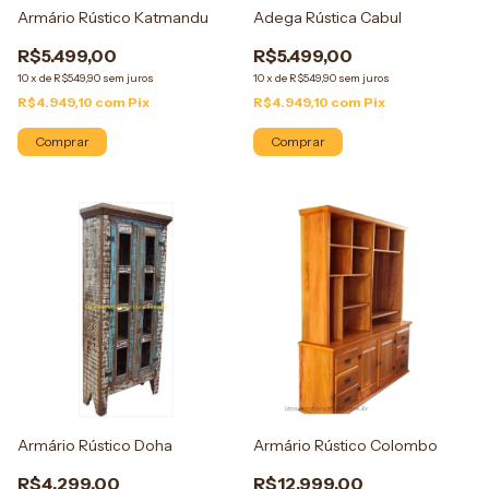
Armário Rústico Katmandu
Adega Rústica Cabul
R$5.499,00
R$5.499,00
10
x
de
R$549,90
sem juros
10
x
de
R$549,90
sem juros
R$4.949,10
com
Pix
R$4.949,10
com
Pix
Comprar
Comprar
Armário Rústico Doha
Armário Rústico Colombo
R$4.299,00
R$12.999,00