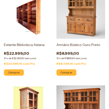
Estante Biblioteca Astana
Armário Rústico Ouro Preto
R$22.999,00
R$8.999,00
10
x
de
R$2.299,90
sem juros
10
x
de
R$899,90
sem juros
R$20.699,10
com
Pix
R$8.099,10
com
Pix
Comprar
Comprar