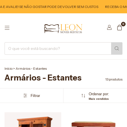
 AVALIE! SE NÃO GOSTAR PODE DEVOLVER SEM CUSTOS
RECEBA O MÓVE
0
Início
>
Armários - Estantes
Armários - Estantes
13 produtos
Ordenar por:
Filtrar
Mais vendidos