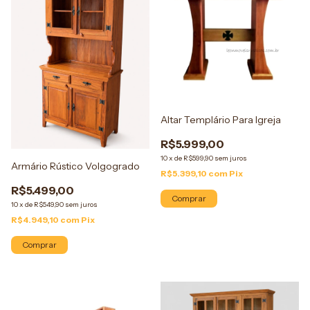
Altar Templário Para Igreja
R$5.999,00
10
x
de
R$599,90
sem juros
Armário Rústico Volgogrado
R$5.399,10
com
Pix
R$5.499,00
Comprar
10
x
de
R$549,90
sem juros
R$4.949,10
com
Pix
Comprar