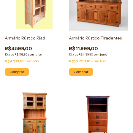
Armário Rústico Riad
Armário Rústico Tiradentes
R$4.599,00
R$11.999,00
10
x
de
R$459,90
sem juros
10
x
de
R$1.199,90
sem juros
R$4.139,10
com
Pix
R$10.799,10
com
Pix
Comprar
Comprar