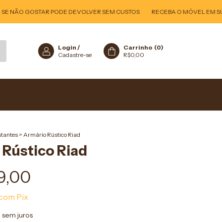
 NÃO GOSTAR PODE DEVOLVER SEM CUSTOS
RECEBA O MÓVEL EM SUA CA
Login
/
Carrinho
(
0
)
Cadastre-se
R$0,00
stantes
>
Armário Rústico Riad
 Rústico Riad
9,00
com
Pix
0
sem juros