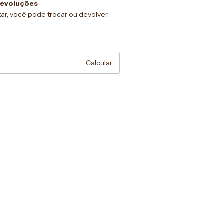
devoluções
ar, você pode trocar ou devolver.
:
Alterar CEP
Calcular