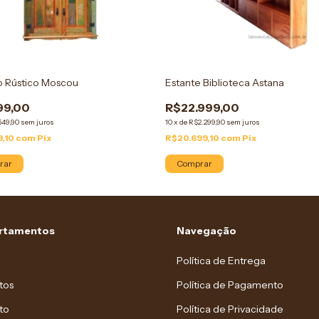
o Rústico Moscou
Estante Biblioteca Astana
99,00
R$22.999,00
549,90
sem juros
10
x
de
R$2.299,90
sem juros
9,10
com
Pix
R$20.699,10
com
Pix
rar
Comprar
rtamentos
Navegação
Política de Entrega
tos
Política de Pagamento
to
Política de Privacidade