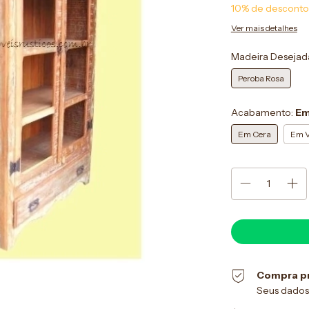
10% de desconto
Ver mais detalhes
Madeira Desejad
Peroba Rosa
Acabamento:
Em
Em Cera
Em V
Compra p
Seus dados