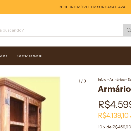
RECEBA O MÓVEL EM SUA CASA E AVALIE! SE
ATO
QUEM SOMOS
Início
>
Armários - E
1
/
3
Armário
R$4.59
R$4.139,10
10
x de
R$459,9