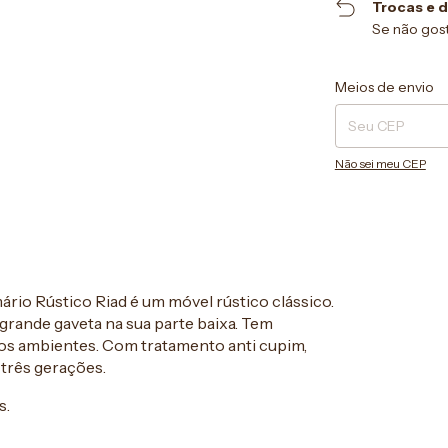
Trocas e 
Se não gost
Entregas para o CEP
Meios de envio
Não sei meu CEP
rio Rústico Riad é um móvel rústico clássico.
grande gaveta na sua parte baixa. Tem
 os ambientes. Com tratamento anti cupim,
 três gerações.
s.