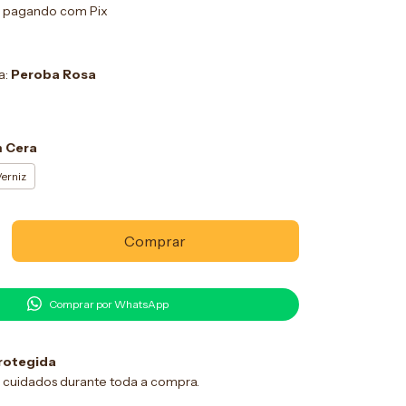
pagando com Pix
a:
Peroba Rosa
 Cera
erniz
Comprar por WhatsApp
rotegida
 cuidados durante toda a compra.