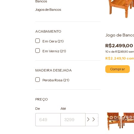
Bancos
Jogos de Bancos
ACABAMENTO
Jogo de Banco
Em Cera (21)
R$2.499,00
Em Verniz (21)
10
x
de
R$249,90
sem
R$2.249,10
co
Comprar
MADEIRA DESEJADA
Peroba Rosa (21)
PREÇO
De
Até