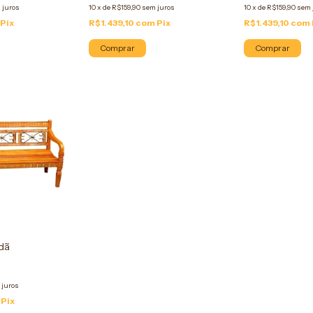
 juros
10
x
de
R$159,90
sem juros
10
x
de
R$159,90
sem 
Pix
R$1.439,10
com
Pix
R$1.439,10
com
Comprar
Comprar
dã
 juros
Pix