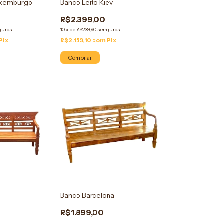
uxemburgo
Banco Leito Kiev
R$2.399,00
juros
10
x
de
R$239,90
sem juros
Pix
R$2.159,10
com
Pix
Comprar
Banco Barcelona
R$1.899,00