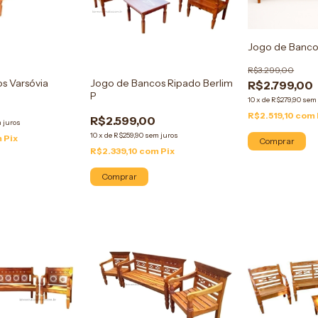
Jogo de Banco
R$3.299,00
s Varsóvia
Jogo de Bancos Ripado Berlim
R$2.799,00
P
10
x
de
R$279,90
sem 
R$2.519,10
com
R$2.599,00
 juros
10
x
de
R$259,90
sem juros
m
Pix
Comprar
R$2.339,10
com
Pix
Comprar