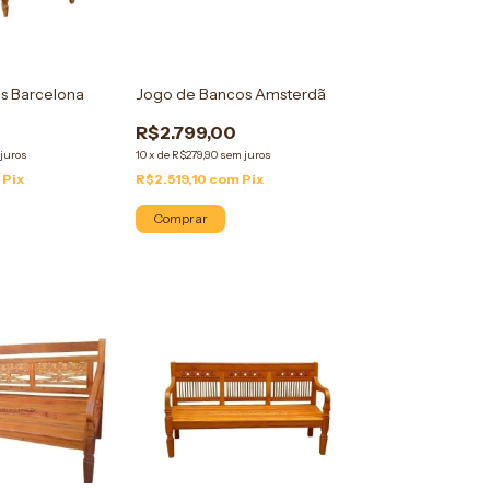
s Barcelona
Jogo de Bancos Amsterdã
R$2.799,00
juros
10
x
de
R$279,90
sem juros
m
Pix
R$2.519,10
com
Pix
Comprar