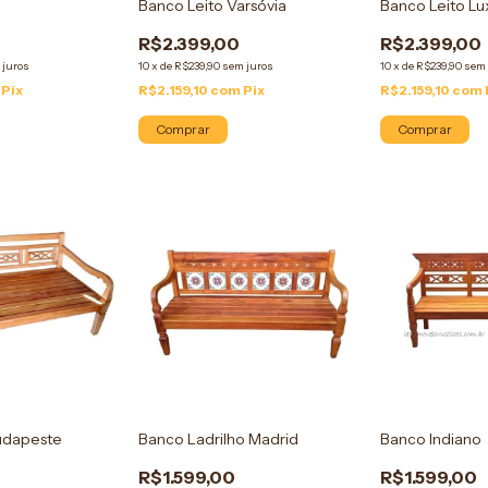
Banco Leito Varsóvia
Banco Leito L
R$2.399,00
R$2.399,00
 juros
10
x
de
R$239,90
sem juros
10
x
de
R$239,90
sem 
Pix
R$2.159,10
com
Pix
R$2.159,10
com
Comprar
Comprar
udapeste
Banco Ladrilho Madrid
Banco Indiano
R$1.599,00
R$1.599,00