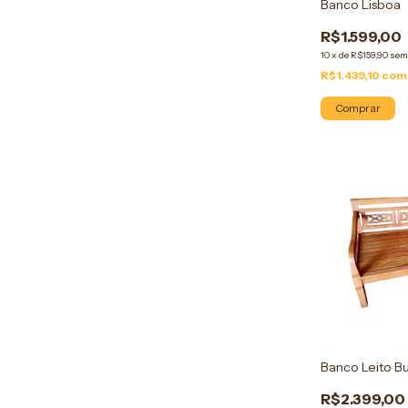
Banco Lisboa
R$1.599,00
10
x
de
R$159,90
sem
R$1.439,10
com
Comprar
Banco Leito B
R$2.399,00