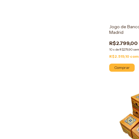
Jogo de Banco
Madrid
R$2.799,00
10
x
de
R$279,90
sem
R$2.519,10
com
Comprar