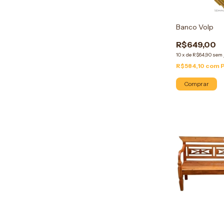
Banco Volp
R$649,00
10
x
de
R$64,90
sem 
R$584,10
com
Comprar