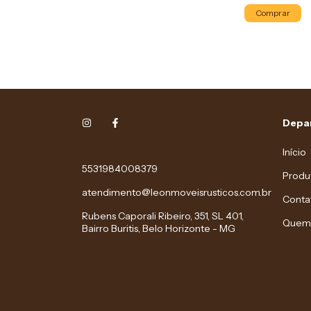
Comprar
Depa
Início
5531984008379
Produ
atendimento@leonmoveisrusticos.com.br
Conta
Rubens Caporali Ribeiro, 351, SL 401,
Quem
Bairro Buritis, Belo Horizonte - MG