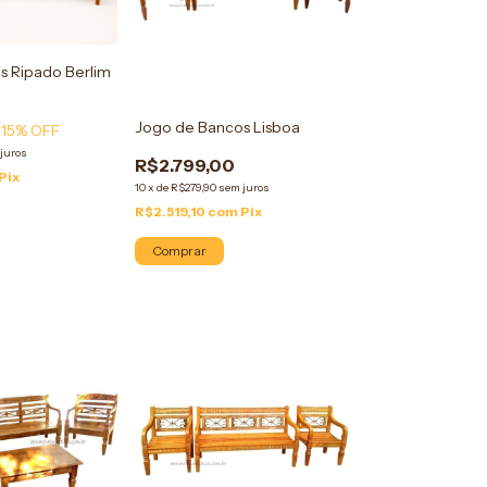
s Ripado Berlim
Jogo de Bancos Lisboa
15
% OFF
juros
R$2.799,00
Pix
10
x
de
R$279,90
sem juros
R$2.519,10
com
Pix
Comprar