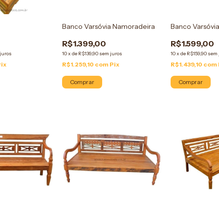
Banco Varsóvia Namoradeira
Banco Varsóvi
R$1.399,00
R$1.599,00
juros
10
x
de
R$139,90
sem juros
10
x
de
R$159,90
sem 
Pix
R$1.259,10
com
Pix
R$1.439,10
com
Comprar
Comprar