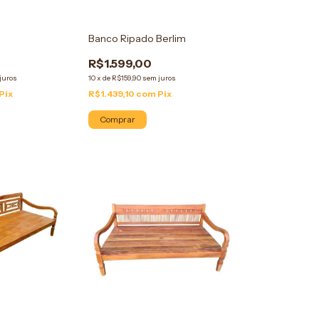
a
Banco Ripado Berlim
R$1.599,00
juros
10
x
de
R$159,90
sem juros
Pix
R$1.439,10
com
Pix
Comprar