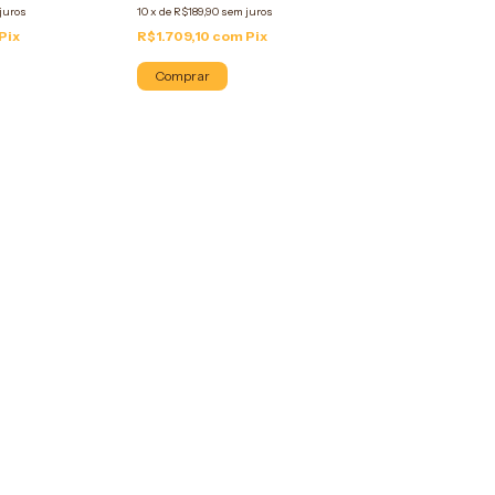
juros
10
x
de
R$189,90
sem juros
Pix
R$1.709,10
com
Pix
Comprar