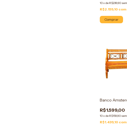
10
x
de
R$239,90
sem
R$2.159,10
com
Comprar
Banco Amster
R$1.599,00
10
x
de
R$159,90
sem
R$1.439,10
com