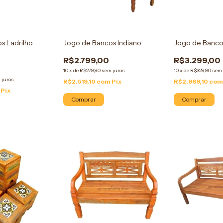
s Ladrilho
Jogo de Bancos Indiano
Jogo de Banco
R$2.799,00
R$3.299,00
10
x
de
R$279,90
sem juros
10
x
de
R$329,90
sem 
 juros
R$2.519,10
com
Pix
R$2.969,10
co
Pix
Comprar
Comprar