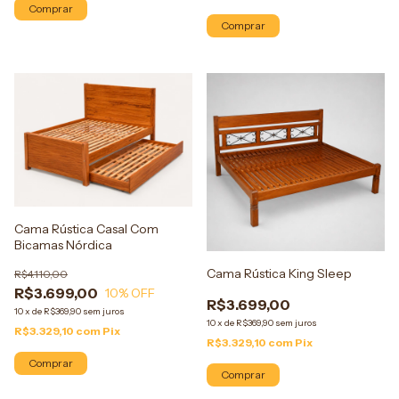
Comprar
Comprar
Cama Rústica Casal Com
Bicamas Nórdica
Cama Rústica King Sleep
R$4.110,00
R$3.699,00
10
% OFF
R$3.699,00
10
x
de
R$369,90
sem juros
10
x
de
R$369,90
sem juros
R$3.329,10
com
Pix
R$3.329,10
com
Pix
Comprar
Comprar