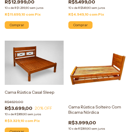
R$12.999,00
R$5.499,00
10
x
de
R$1.299,90
sem juros
10
x
de
R$549,90
sem juros
R$11.699,10
com
Pix
R$4.949,10
com
Pix
Comprar
Comprar
Cama Rústica Casal Sleep
R$4.629,00
Cama Rústica Solteiro Com
R$3.699,00
20
% OFF
Bicama Nórdica
10
x
de
R$369,90
sem juros
R$3.329,10
com
Pix
R$3.999,00
10
x
de
R$399,90
sem juros
Comprar