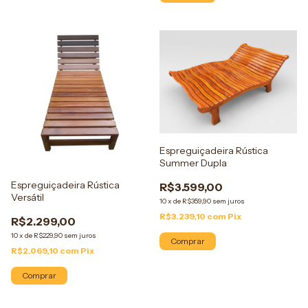
Espreguiçadeira Rústica
Summer Dupla
Espreguiçadeira Rústica
R$3.599,00
Versátil
10
x
de
R$359,90
sem juros
R$3.239,10
com
Pix
R$2.299,00
10
x
de
R$229,90
sem juros
Comprar
R$2.069,10
com
Pix
Comprar