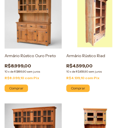
Armário Rústico Ouro Preto
Armário Rústico Riad
R$8.999,00
R$4.599,00
10
x
de
R$899,90
sem juros
10
x
de
R$459,90
sem juros
R$8.099,10
com
Pix
R$4.139,10
com
Pix
Comprar
Comprar