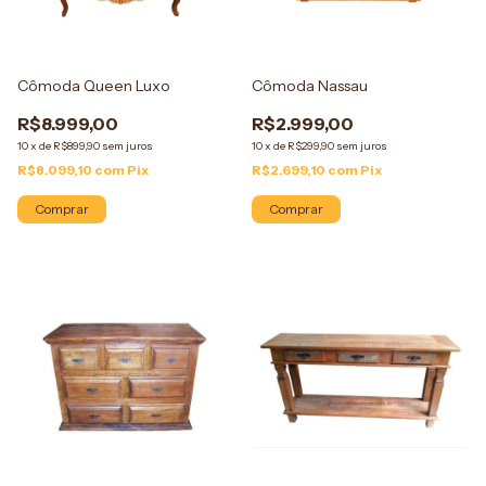
Cômoda Queen Luxo
Cômoda Nassau
R$8.999,00
R$2.999,00
10
x
de
R$899,90
sem juros
10
x
de
R$299,90
sem juros
R$8.099,10
com
Pix
R$2.699,10
com
Pix
Comprar
Comprar