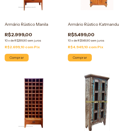
Armário Rústico Manila
Armário Rústico Katmandu
R$2.999,00
R$5.499,00
10
x
de
R$299,90
sem juros
10
x
de
R$549,90
sem juros
R$2.699,10
com
Pix
R$4.949,10
com
Pix
Comprar
Comprar