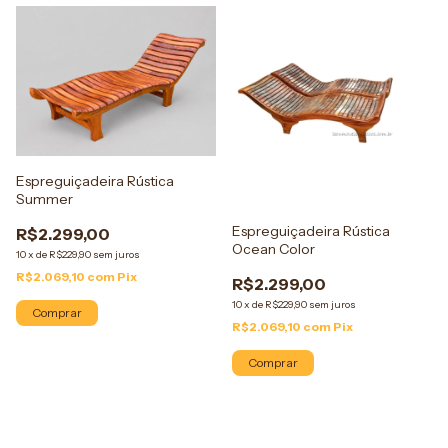
Espreguiçadeira Rústica
Summer
Espreguiçadeira Rústica
R$2.299,00
Ocean Color
10
x
de
R$229,90
sem juros
R$2.069,10
com
Pix
R$2.299,00
10
x
de
R$229,90
sem juros
Comprar
R$2.069,10
com
Pix
Comprar