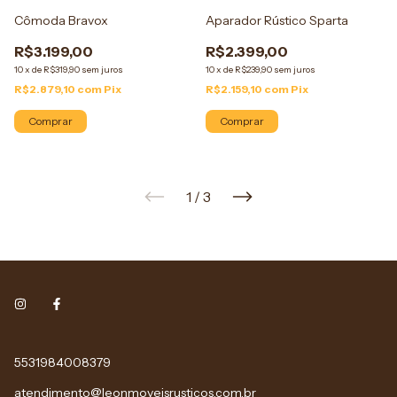
Cômoda Bravox
Aparador Rústico Sparta
R$3.199,00
R$2.399,00
10
x
de
R$319,90
sem juros
10
x
de
R$239,90
sem juros
R$2.879,10
com
Pix
R$2.159,10
com
Pix
Comprar
Comprar
1
/
3
5531984008379
atendimento@leonmoveisrusticos.com.br