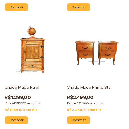
Comprar
Comprar
Criado Mudo Raiol
Criado Mudo Prime Star
R$1.299,00
R$2.499,00
10
x
de
R$129,90
sem juros
10
x
de
R$249,90
sem juros
R$1.169,10
com
Pix
R$2.249,10
com
Pix
Comprar
Comprar