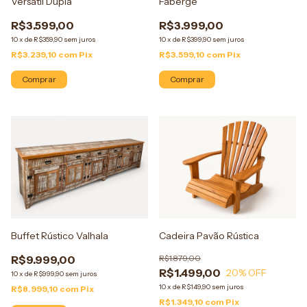
Versátil Dupla
Fabergé
R$3.599,00
R$3.999,00
10
x
de
R$359,90
sem juros
10
x
de
R$399,90
sem juros
R$3.239,10
com
Pix
R$3.599,10
com
Pix
Comprar
Comprar
Buffet Rústico Valhala
Cadeira Pavão Rústica
R$9.999,00
R$1.879,00
R$1.499,00
20
% OFF
10
x
de
R$999,90
sem juros
10
x
de
R$149,90
sem juros
R$8.999,10
com
Pix
R$1.349,10
com
Pix