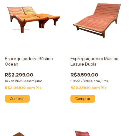
Espreguiçadeira Rústica
Espreguiçadeira Rústica
Ocean
Lazure Dupla
R$2.299,00
R$3.599,00
10
x
de
R$229,90
sem juros
10
x
de
R$359,90
sem juros
R$2.069,10
com
Pix
R$3.239,10
com
Pix
Comprar
Comprar