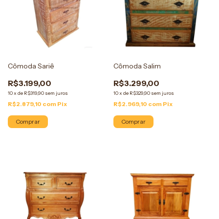
Cômoda Sariê
Cômoda Salim
R$3.199,00
R$3.299,00
10
x
de
R$319,90
sem juros
10
x
de
R$329,90
sem juros
R$2.879,10
com
Pix
R$2.969,10
com
Pix
Comprar
Comprar