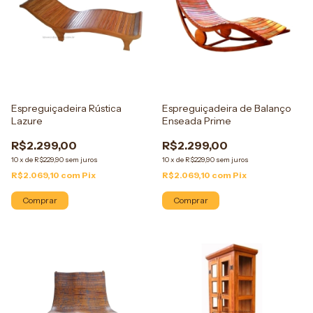
Espreguiçadeira Rústica
Espreguiçadeira de Balanço
Lazure
Enseada Prime
R$2.299,00
R$2.299,00
10
x
de
R$229,90
sem juros
10
x
de
R$229,90
sem juros
R$2.069,10
com
Pix
R$2.069,10
com
Pix
Comprar
Comprar