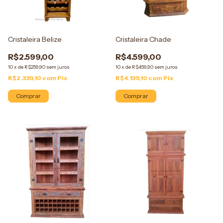
Cristaleira Belize
Cristaleira Chade
R$2.599,00
R$4.599,00
10
x
de
R$259,90
sem juros
10
x
de
R$459,90
sem juros
R$2.339,10
com
Pix
R$4.139,10
com
Pix
Comprar
Comprar