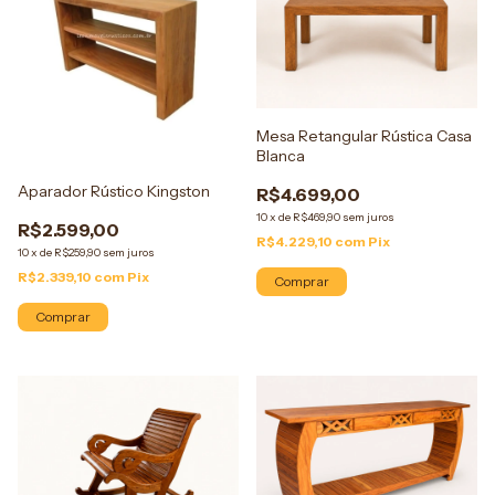
Mesa Retangular Rústica Casa
Blanca
Aparador Rústico Kingston
R$4.699,00
10
x
de
R$469,90
sem juros
R$2.599,00
R$4.229,10
com
Pix
10
x
de
R$259,90
sem juros
R$2.339,10
com
Pix
Comprar
Comprar