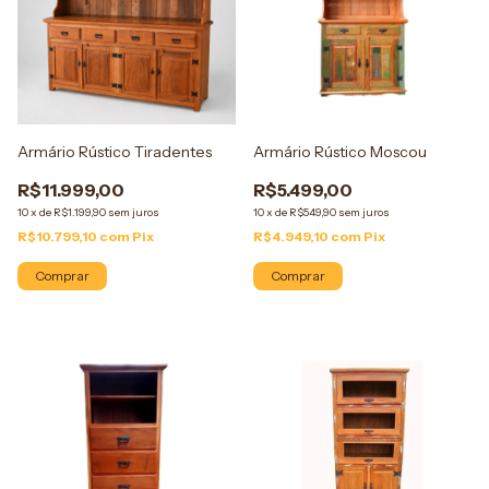
Armário Rústico Tiradentes
Armário Rústico Moscou
R$11.999,00
R$5.499,00
10
x
de
R$1.199,90
sem juros
10
x
de
R$549,90
sem juros
R$10.799,10
com
Pix
R$4.949,10
com
Pix
Comprar
Comprar