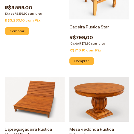
R$3.599,00
10
x
de
R$359,90
sem juros
R$3.239,10
com
Pix
Cadeira Rústica Star
Comprar
R$799,00
10
x
de
R$79,90
sem juros
R$719,10
com
Pix
Comprar
Espreguiçadeira Rústica
Mesa Redonda Rústica