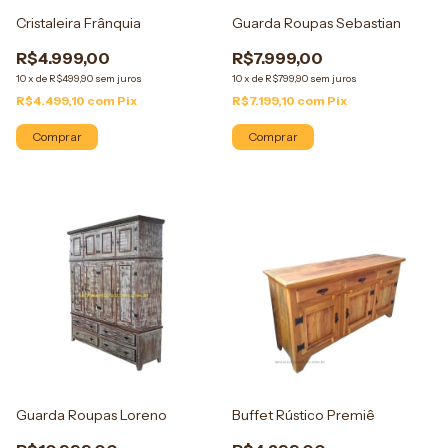
Cristaleira Frânquia
Guarda Roupas Sebastian
R$4.999,00
R$7.999,00
10
x
de
R$499,90
sem juros
10
x
de
R$799,90
sem juros
R$4.499,10
com
Pix
R$7.199,10
com
Pix
Comprar
Comprar
Guarda Roupas Loreno
Buffet Rústico Premiê