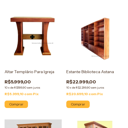
Altar Templário Para Igreja
Estante Biblioteca Astana
R$5.999,00
R$22.999,00
10
x
de
R$599,90
sem juros
10
x
de
R$2.299,90
sem juros
R$5.399,10
com
Pix
R$20.699,10
com
Pix
Comprar
Comprar