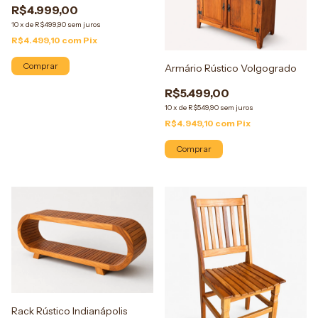
R$4.999,00
10
x
de
R$499,90
sem juros
R$4.499,10
com
Pix
Comprar
Armário Rústico Volgogrado
R$5.499,00
10
x
de
R$549,90
sem juros
R$4.949,10
com
Pix
Comprar
Rack Rústico Indianápolis