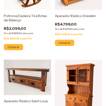
Poltrona/Cadeira Tira Botas
Aparador Rústico Dresden
de Balanço
R$4.799,00
R$2.099,00
10
x
de
R$479,90
sem juros
10
x
de
R$209,90
sem juros
R$4.319,10
com
Pix
R$1.889,10
com
Pix
Comprar
Comprar
Aparador Rústico Saint Louis