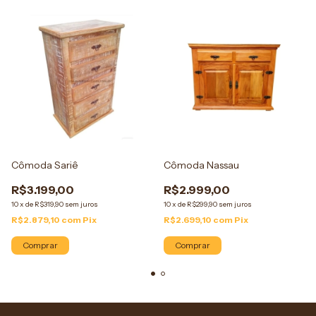
Cômoda Sariê
Cômoda Nassau
R$3.199,00
R$2.999,00
10
x
de
R$319,90
sem juros
10
x
de
R$299,90
sem juros
R$2.879,10
com
Pix
R$2.699,10
com
Pix
Comprar
Comprar