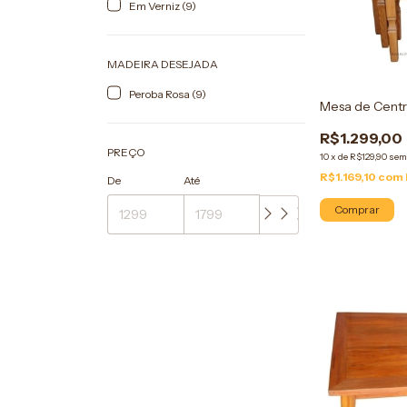
Em Verniz (9)
MADEIRA DESEJADA
Peroba Rosa (9)
Mesa de Centr
R$1.299,00
PREÇO
10
x
de
R$129,90
sem
R$1.169,10
com
De
Até
Comprar