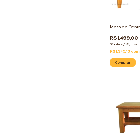
Mesa de Centr
R$1.499,00
10
x
de
R$149,90
sem
R$1.349,10
com
Comprar