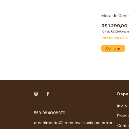
Mesa de Centr
R$1.299,00
10
x
de
R$129,90
sem
R$1.169,10
com
Comprar
Depa
Início
5531984008379
Produ
atendimento@leonmoveisrusticos.com.br
Conta