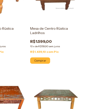
 Rústica
Mesa de Centro Rústica
Ladrilhos
R$1.599,00
juros
10
x
de
R$159,90
sem juros
Pix
R$1.439,10
com
Pix
Comprar