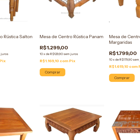
o Rústica Salton
Mesa de Centro Rústica Panam
Mesa de Centro
Margaridas
R$1.299,00
R$1.799,00
 juros
10
x
de
R$129,90
sem juros
10
x
de
R$179,90
sem 
Pix
R$1.169,10
com
Pix
R$1.619,10
com
Comprar
Comprar