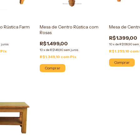
o Rústica Farm
Mesa de Centro Rústica com
Mesa de Centro
Rosas
R$1.399,00
R$1.499,00
 juros
10
x
de
R$139,90
sem 
10
x
de
R$149,90
sem juros
Pix
R$1.259,10
com
R$1.349,10
com
Pix
Comprar
Comprar