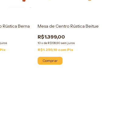
 Rústica Berna
Mesa de Centro Rústica Beitue
R$1.399,00
juros
10
x
de
R$139,90
sem juros
Pix
R$1.259,10
com
Pix
Comprar