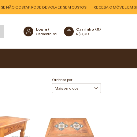
SE NÃO GOSTAR PODE DEVOLVER SEM CUSTOS
RECEBA O MÓVEL EM SUA C
Login
/
Carrinho
(
0
)
Cadastre-se
R$0,00
Ordenar por