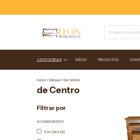
CATEGORIAS
INÍCIO
PRODUTOS
CONT
Início
>
Mesas
>
de Centro
de Centro
Filtrar por
ACABAMENTO
Em Cera (9)