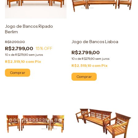
Jogo de Bancos Ripado
Berlim
Jogo de Bancos Lisboa
R$3.299,00
R$2.799,00
15
% OFF
R$2.799,00
10
x
de
R$279,90
sem juros
10
x
de
R$279,90
sem juros
R$2.519,10
com
Pix
R$2.519,10
com
Pix
Comprar
Comprar