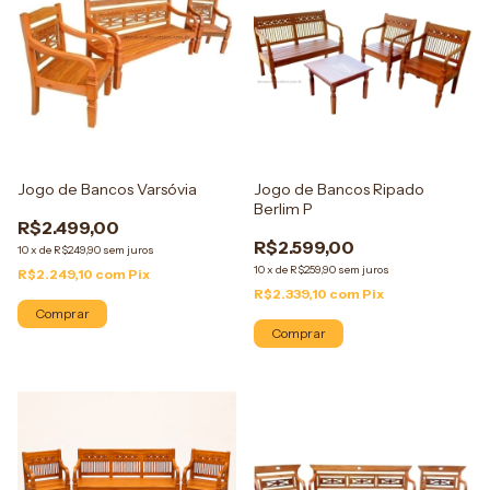
Jogo de Bancos Varsóvia
Jogo de Bancos Ripado
Berlim P
R$2.499,00
R$2.599,00
10
x
de
R$249,90
sem juros
10
x
de
R$259,90
sem juros
R$2.249,10
com
Pix
R$2.339,10
com
Pix
Comprar
Comprar