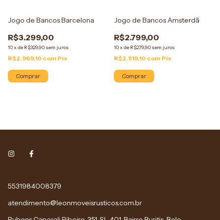
Jogo de Bancos Barcelona
Jogo de Bancos Amsterdã
R$3.299,00
R$2.799,00
10
x
de
R$329,90
sem juros
10
x
de
R$279,90
sem juros
R$2.969,10
com
Pix
R$2.519,10
com
Pix
Comprar
Comprar
5531984008379
atendimento@leonmoveisrusticos.com.br
Rubens Caporali Ribeiro, 351, SL 401, Bairro Buritis, Belo