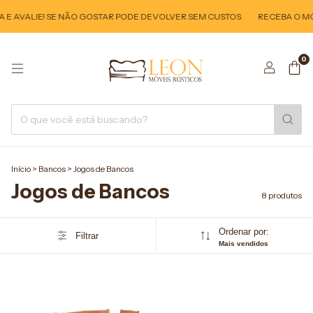
E AVALIE! SE NÃO GOSTAR PODE DEVOLVER SEM CUSTOS
RECEBA O MÓV
0
Início
>
Bancos
>
Jogos de Bancos
Jogos de Bancos
8 produtos
Ordenar por:
Filtrar
Mais vendidos