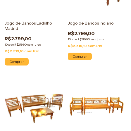
Jogo de Bancos Ladrilho
Jogo de Bancos Indiano
Madrid
R$2.799,00
R$2.799,00
10
x
de
R$279,90
sem juros
10
x
de
R$279,90
sem juros
R$2.519,10
com
Pix
R$2.519,10
com
Pix
Comprar
Comprar