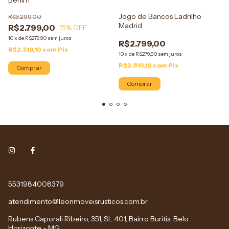
Berlim
Jogo de Bancos Ladrilho
R$3.299,00
Madrid
R$2.799,00
15
% OFF
10
x
de
R$279,90
sem juros
R$2.799,00
R$2.519,10
com
Pix
10
x
de
R$279,90
sem juros
R$2.519,10
com
Pix
Comprar
Comprar
5531984008379
atendimento@leonmoveisrusticos.com.br
Rubens Caporali Ribeiro, 351, SL 401, Bairro Buritis, Belo
Horizonte - MG