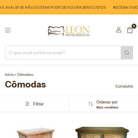
E AVALIE! SE NÃO GOSTAR PODE DEVOLVER SEM CUSTOS
RECEBA O MÓV
0
Início
>
Cômodas
Cômodas
5 produtos
Ordenar por:
Filtrar
Mais vendidos