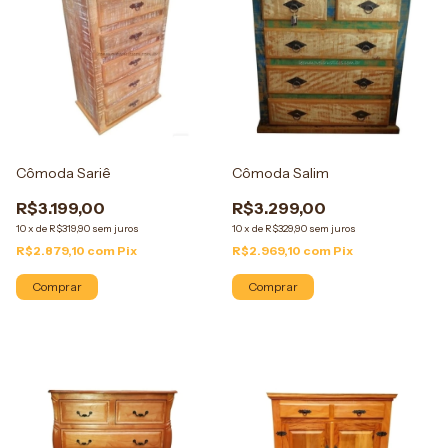
Cômoda Sariê
Cômoda Salim
R$3.199,00
R$3.299,00
10
x
de
R$319,90
sem juros
10
x
de
R$329,90
sem juros
R$2.879,10
com
Pix
R$2.969,10
com
Pix
Comprar
Comprar