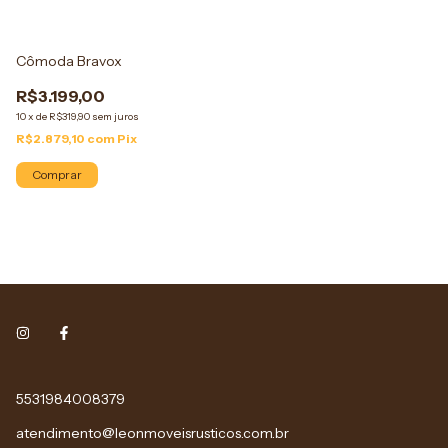
Cômoda Bravox
R$3.199,00
10
x
de
R$319,90
sem juros
R$2.879,10
com
Pix
Comprar
5531984008379
atendimento@leonmoveisrusticos.com.br