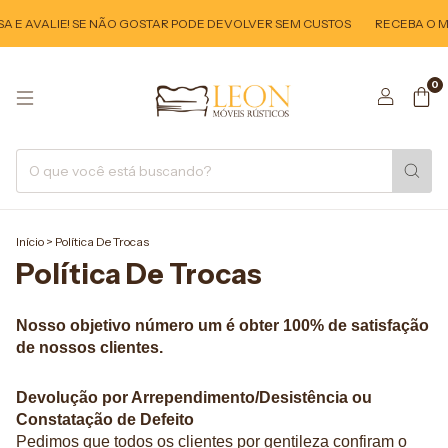
 E AVALIE! SE NÃO GOSTAR PODE DEVOLVER SEM CUSTOS
RECEBA O MÓ
0
Início
>
Política De Trocas
Política De Trocas
Nosso objetivo número um é obter 100% de satisfação
de nossos clientes.
Devolução por Arrependimento/Desistência ou
Constatação de Defeito
Pedimos que todos os clientes por gentileza confiram o