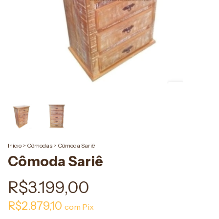
Início
>
Cômodas
>
Cômoda Sariê
Cômoda Sariê
R$3.199,00
R$2.879,10
com
Pix