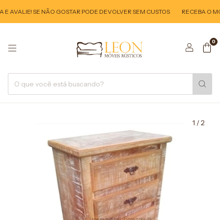
E AVALIE! SE NÃO GOSTAR PODE DEVOLVER SEM CUSTOS
RECEBA O MÓV
0
1
/
2