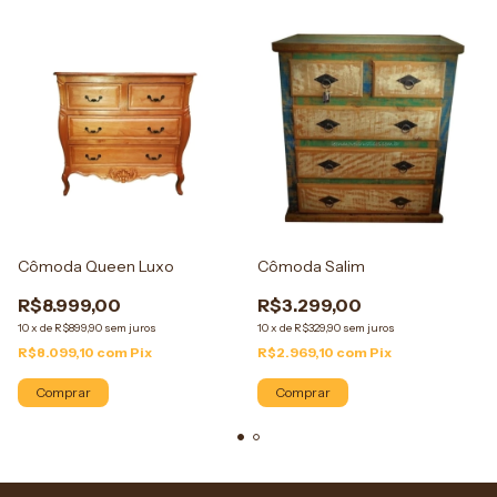
Cômoda Queen Luxo
Cômoda Salim
R$8.999,00
R$3.299,00
10
x
de
R$899,90
sem juros
10
x
de
R$329,90
sem juros
R$8.099,10
com
Pix
R$2.969,10
com
Pix
Comprar
Comprar