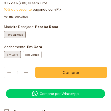
10
x de
R$319,90
sem juros
10% de desconto
pagando com Pix
Ver mais detalhes
Madeira Desejada:
Peroba Rosa
Peroba Rosa
Acabamento:
Em Cera
Em Cera
Em Verniz
Comprar por WhatsApp