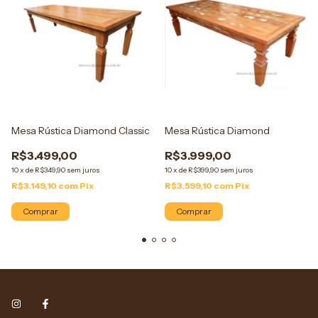
Mesa Rústica Diamond Classic
Mesa Rústica Diamond
R$3.499,00
R$3.999,00
10
x
de
R$349,90
sem juros
10
x
de
R$399,90
sem juros
R$3.149,10
com
Pix
R$3.599,10
com
Pix
Comprar
Comprar