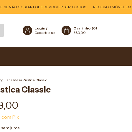
SE NÃO GOSTAR PODE DEVOLVER SEM CUSTOS
RECEBA O MÓVEL EM SUA 
Login
/
Carrinho
(
0
)
Cadastre-se
R$0,00
ngular
>
Mesa Rústica Classic
stica Classic
9,00
0
com
Pix
0
sem juros