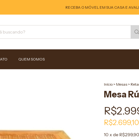
RECEBA O MÓVEL EM SUA CASA E AVALIE! 
ATO
QUEM SOMOS
Início
>
Mesas
>
Reta
Mesa Rú
R$2.99
R$2.699,1
10
x de
R$299,9