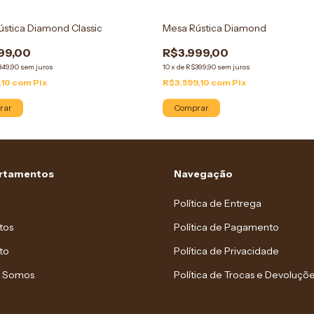
stica Diamond Classic
Mesa Rústica Diamond
99,00
R$3.999,00
349,90
sem juros
10
x
de
R$399,90
sem juros
,10
com
Pix
R$3.599,10
com
Pix
rar
Comprar
rtamentos
Navegação
Política de Entrega
tos
Política de Pagamento
to
Política de Privacidade
 Somos
Política de Trocas e Devoluçõ