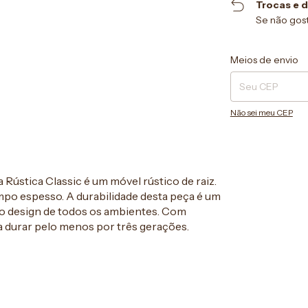
Trocas e 
Se não gost
Entregas para o CEP
Meios de envio
Não sei meu CEP
Rústica Classic é um móvel rústico de raiz.
po espesso. A durabilidade desta peça é um
 o design de todos os ambientes. Com
ra durar pelo menos por três gerações.