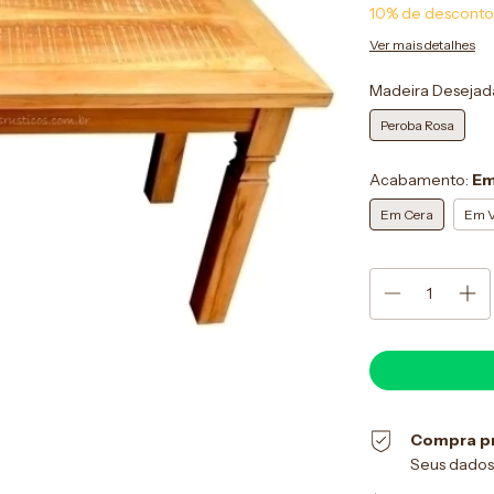
10% de desconto
Ver mais detalhes
Madeira Desejad
Peroba Rosa
Acabamento:
Em
Em Cera
Em V
Compra p
Seus dados