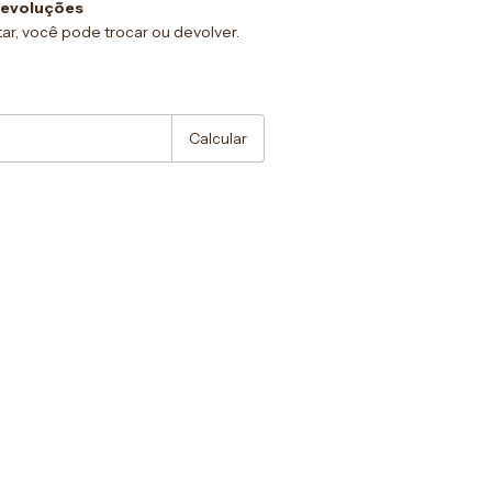
devoluções
ar, você pode trocar ou devolver.
:
Alterar CEP
Calcular