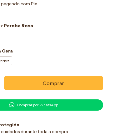
pagando com Pix
a:
Peroba Rosa
 Cera
erniz
Comprar por WhatsApp
rotegida
 cuidados durante toda a compra.