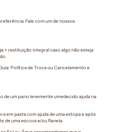
 preferência. Fale com um de nossos
 + restituição integral caso algo não esteja
do.
Guia: Política de Troca ou Cancelamento e
ão de um pano levemente umedecido ajuda na
ra em pasta com ajuda de uma estopa e após
s de uma escova e/ou flanela.
o ao Sol ou Água, recomendamos que o