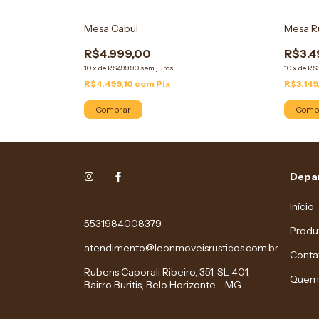
Mesa Cabul
Mesa Rú
R$4.999,00
R$3.4
10
x
de
R$499,90
sem juros
10
x
de
R$
R$4.499,10
com
Pix
R$3.149
Comprar
Comp
Depa
Início
5531984008379
Produ
atendimento@leonmoveisrusticos.com.br
Conta
Rubens Caporali Ribeiro, 351, SL 401,
Quem
Bairro Buritis, Belo Horizonte - MG