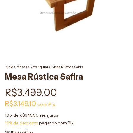
Início
>
Mesas
>
Retangular
>
Mesa Rústica Safira
Mesa Rústica Safira
R$3.499,00
R$3.149,10
com
Pix
10
x de
R$349,90
sem juros
10% de desconto
pagando com Pix
Ver mais detalhes