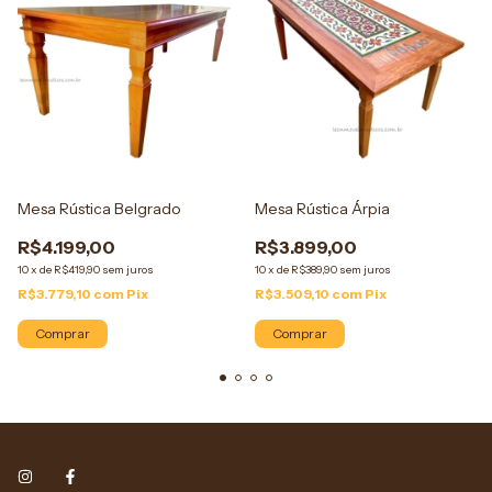
Mesa Rústica Belgrado
Mesa Rústica Árpia
R$4.199,00
R$3.899,00
10
x
de
R$419,90
sem juros
10
x
de
R$389,90
sem juros
R$3.779,10
com
Pix
R$3.509,10
com
Pix
Comprar
Comprar