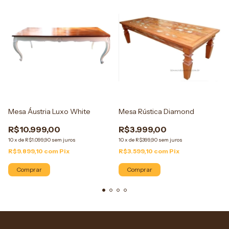
Mesa Áustria Luxo White
Mesa Rústica Diamond
R$10.999,00
R$3.999,00
10
x
de
R$1.099,90
sem juros
10
x
de
R$399,90
sem juros
R$9.899,10
com
Pix
R$3.599,10
com
Pix
Comprar
Comprar