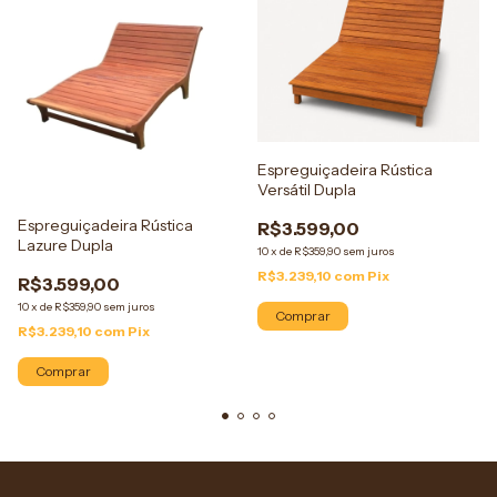
Espreguiçadeira Rústica
Versátil Dupla
Espreguiçadeira Rústica
R$3.599,00
Lazure Dupla
10
x
de
R$359,90
sem juros
R$3.239,10
com
Pix
R$3.599,00
10
x
de
R$359,90
sem juros
Comprar
R$3.239,10
com
Pix
Comprar