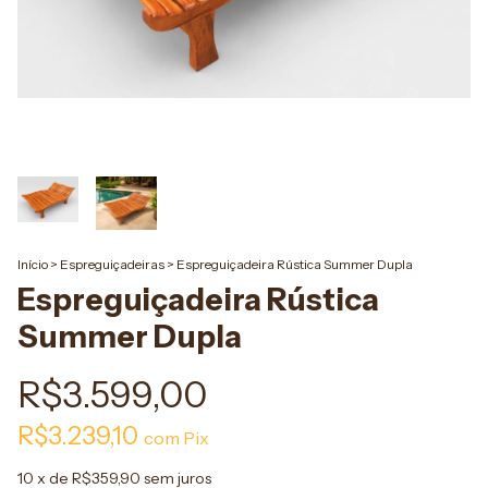
Início
>
Espreguiçadeiras
>
Espreguiçadeira Rústica Summer Dupla
Espreguiçadeira Rústica
Summer Dupla
R$3.599,00
R$3.239,10
com
Pix
10
x de
R$359,90
sem juros