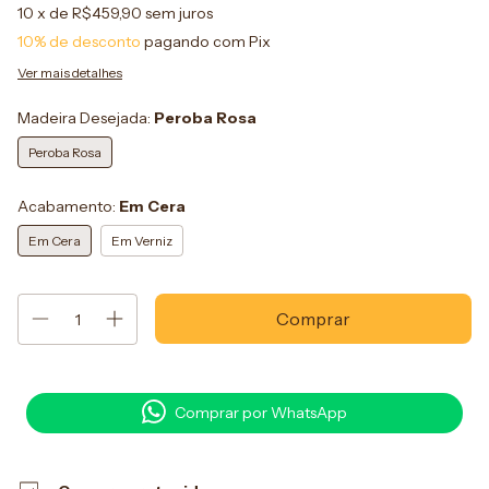
10
x de
R$459,90
sem juros
10% de desconto
pagando com Pix
Ver mais detalhes
Madeira Desejada:
Peroba Rosa
Peroba Rosa
Acabamento:
Em Cera
Em Cera
Em Verniz
Comprar por WhatsApp