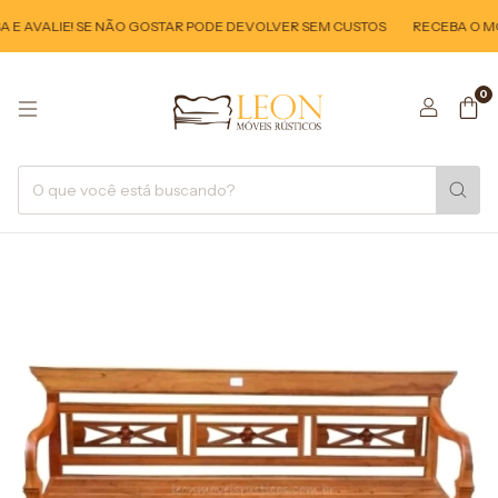
E AVALIE! SE NÃO GOSTAR PODE DEVOLVER SEM CUSTOS
RECEBA O MÓV
0