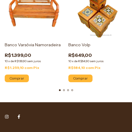
Banco Varsóvia Namoradeira
Banco Volp
R$1.399,00
R$649,00
10
x
de
R$139,90
sem juros
10
x
de
R$64,90
sem juros
R$1.259,10
com
Pix
R$584,10
com
Pix
Comprar
Comprar