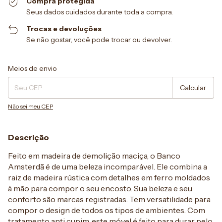
Compra protegida
Seus dados cuidados durante toda a compra.
Trocas e devoluções
Se não gostar, você pode trocar ou devolver.
Entregas para o CEP:
Alterar CEP
Meios de envio
Calcular
Não sei meu CEP
Descrição
Feito em madeira de demolição maciça, o Banco
Amsterdã é de uma beleza incomparável. Ele combina a
raiz de madeira rústica com detalhes em ferro moldados
à mão para compor o seu encosto. Sua beleza e seu
conforto são marcas registradas. Tem versatilidade para
compor o design de todos os tipos de ambientes. Com
tratamento anti cupim, este móvel é feito para durar pelo