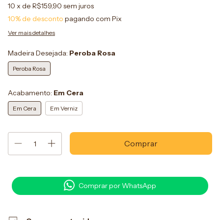
10
x de
R$159,90
sem juros
10% de desconto
pagando com Pix
Ver mais detalhes
Madeira Desejada:
Peroba Rosa
Peroba Rosa
Acabamento:
Em Cera
Em Cera
Em Verniz
Comprar por WhatsApp