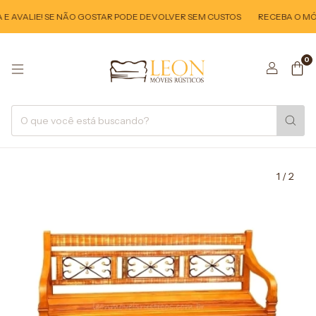
 AVALIE! SE NÃO GOSTAR PODE DEVOLVER SEM CUSTOS
RECEBA O MÓVE
0
1
/
2