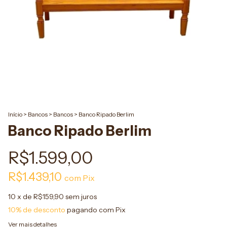
Início
>
Bancos
>
Bancos
>
Banco Ripado Berlim
Banco Ripado Berlim
R$1.599,00
R$1.439,10
com
Pix
10
x de
R$159,90
sem juros
10% de desconto
pagando com Pix
Ver mais detalhes