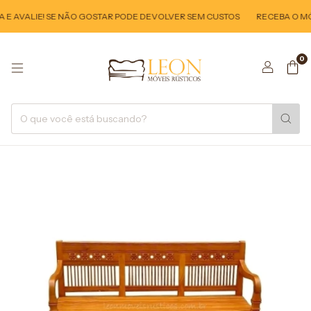
E AVALIE! SE NÃO GOSTAR PODE DEVOLVER SEM CUSTOS
RECEBA O MÓV
0