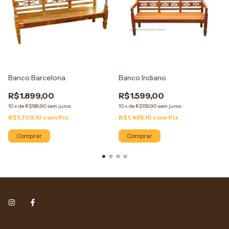
Banco Barcelona
Banco Indiano
R$1.899,00
R$1.599,00
10
x
de
R$189,90
sem juros
10
x
de
R$159,90
sem juros
R$1.709,10
com
Pix
R$1.439,10
com
Pix
Comprar
Comprar