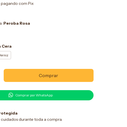
pagando com Pix
a:
Peroba Rosa
 Cera
erniz
Comprar por WhatsApp
rotegida
 cuidados durante toda a compra.