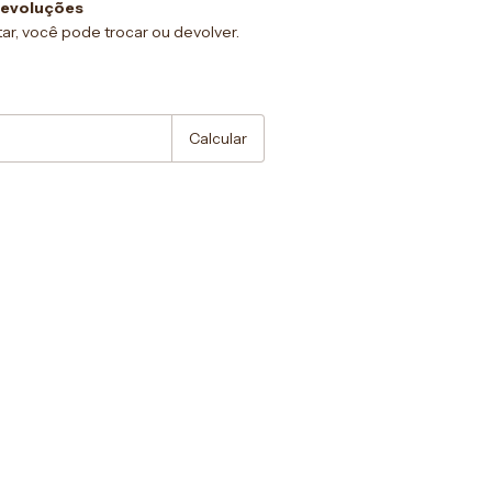
devoluções
ar, você pode trocar ou devolver.
:
Alterar CEP
Calcular