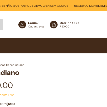
E NÃO GOSTAR PODE DEVOLVER SEM CUSTOS
RECEBA O MÓVEL EM SUA C
Login
/
Carrinho
(
0
)
Cadastre-se
R$0,00
cos
>
Banco Indiano
ndiano
9,00
com
Pix
sem juros