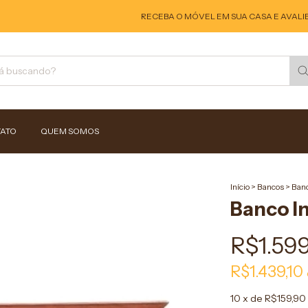
RECEBA O MÓVEL EM SUA CASA E AVALIE! S
ATO
QUEM SOMOS
Início
>
Bancos
>
Ban
Banco I
R$1.59
R$1.439,10
10
x de
R$159,90