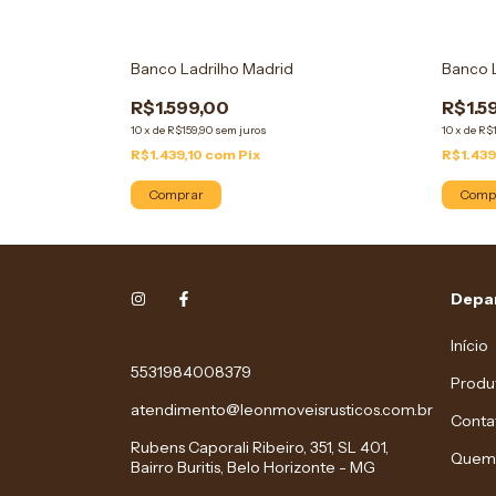
Banco Ladrilho Madrid
Banco 
R$1.599,00
R$1.5
10
x
de
R$159,90
sem juros
10
x
de
R$1
R$1.439,10
com
Pix
R$1.439
Comprar
Comp
Depa
Início
5531984008379
Produ
atendimento@leonmoveisrusticos.com.br
Conta
Rubens Caporali Ribeiro, 351, SL 401,
Quem
Bairro Buritis, Belo Horizonte - MG