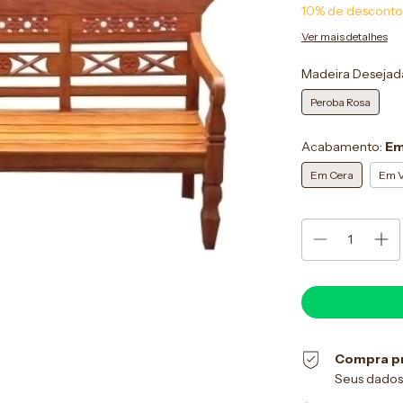
10% de desconto
Ver mais detalhes
Madeira Desejad
Peroba Rosa
Acabamento:
Em
Em Cera
Em V
Compra p
Seus dados