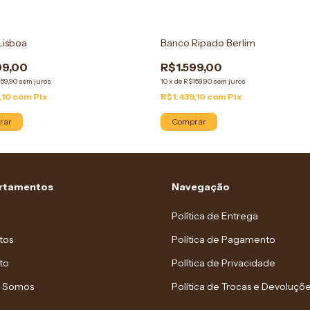
Lisboa
Banco Ripado Berlim
99,00
R$1.599,00
59,90
sem juros
10
x
de
R$159,90
sem juros
,10
com
Pix
R$1.439,10
com
Pix
rar
Comprar
rtamentos
Navegação
Política de Entrega
tos
Política de Pagamento
to
Política de Privacidade
 Somos
Política de Trocas e Devoluçõ