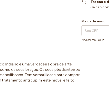
Trocas e 
Se não gost
Entregas para o CEP
Meios de envio
Não sei meu CEP
o Indiano é uma verdadeira obra de arte.
 como os seus braços. Os seus pés dianteiros
aravilhosos. Tem versatilidade para compor
 tratamento anti cupim, este móvel é feito