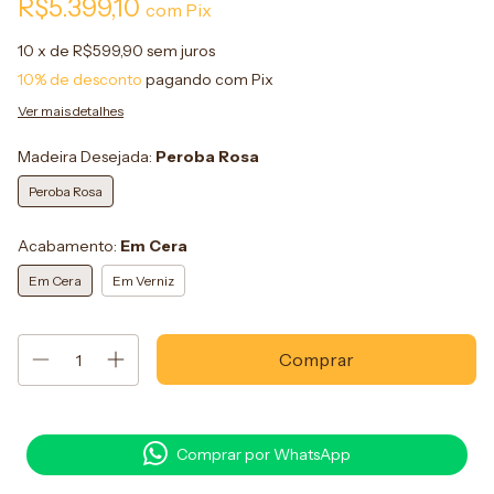
R$5.399,10
com
Pix
10
x de
R$599,90
sem juros
10% de desconto
pagando com Pix
Ver mais detalhes
Madeira Desejada:
Peroba Rosa
Peroba Rosa
Acabamento:
Em Cera
Em Cera
Em Verniz
Comprar por WhatsApp