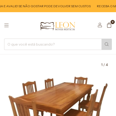
E AVALIE! SE NÃO GOSTAR PODE DEVOLVER SEM CUSTOS
RECEBA O MÓV
0
1
/
4