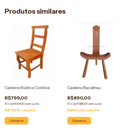
Produtos similares
Cadeira Rústica Colônia
Cadeira Bacalhau
R$799,00
R$890,00
10
x
de
R$79,90
sem juros
10
x
de
R$89,00
sem juros
R$719,10
com
Pix
R$801,00
com
Pix
Comprar
Comprar