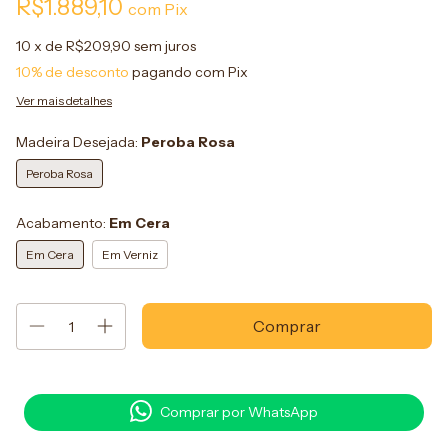
R$1.889,10
com
Pix
10
x de
R$209,90
sem juros
10% de desconto
pagando com Pix
Ver mais detalhes
Madeira Desejada:
Peroba Rosa
Peroba Rosa
Acabamento:
Em Cera
Em Cera
Em Verniz
Comprar por WhatsApp