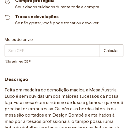
Compra protegida
Seus dados cuidados durante toda a compra.
Trocas e devoluções
Se não gostar, você pode trocar ou devolver.
Entregas para o CEP:
Alterar CEP
Meios de envio
Calcular
Não sei meu CEP
Descrição
Feita em madeira de demolição maciça, a Mesa Áustria
Luxo é sem dúvidas um dos maiores sucessos da nossa
loja. Esta mesa é um sinônimo de luxo e glamour que você
precisa ter em sua casa. Os pés e as bordas laterais da
mesa são cortados em Design Bombê e entalhados à
mão por artesãos profissionais, o tampo possui uma
linha de detalhes cortados em suas bordas. Esta mesa é