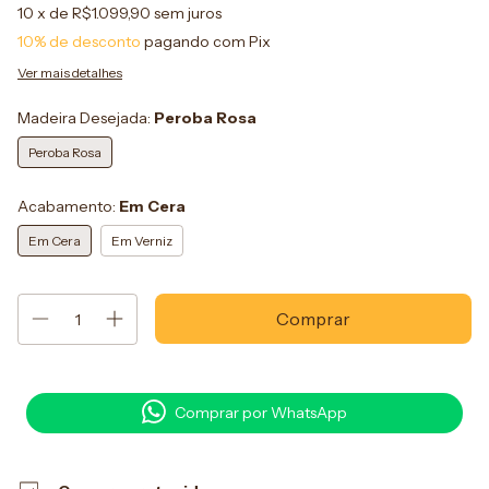
10
x de
R$1.099,90
sem juros
10% de desconto
pagando com Pix
Ver mais detalhes
Madeira Desejada:
Peroba Rosa
Peroba Rosa
Acabamento:
Em Cera
Em Cera
Em Verniz
Comprar por WhatsApp