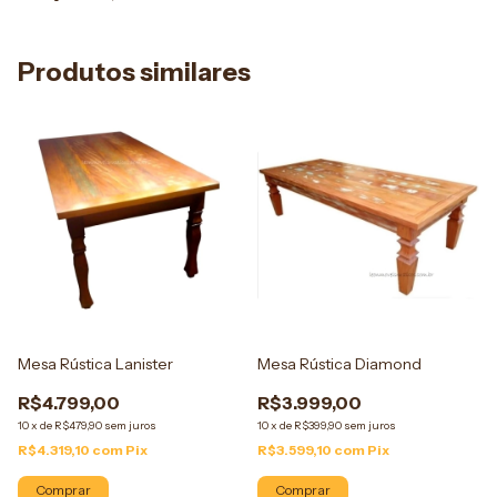
Produtos similares
Mesa Rústica Lanister
Mesa Rústica Diamond
R$4.799,00
R$3.999,00
10
x
de
R$479,90
sem juros
10
x
de
R$399,90
sem juros
R$4.319,10
com
Pix
R$3.599,10
com
Pix
Comprar
Comprar