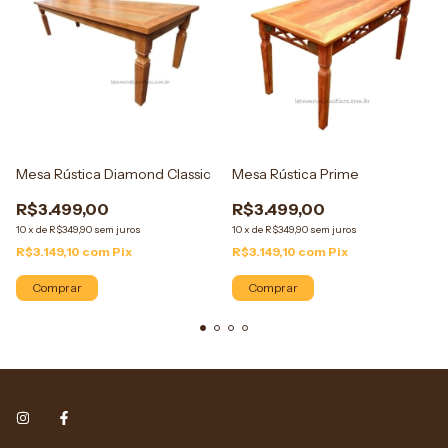
Mesa Rústica Diamond Classic
Mesa Rústica Prime
R$3.499,00
R$3.499,00
10
x
de
R$349,90
sem juros
10
x
de
R$349,90
sem juros
R$3.149,10
com
Pix
R$3.149,10
com
Pix
Comprar
Comprar